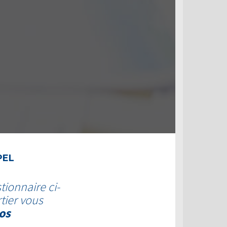
PEL
tionnaire ci-
tier vous
os