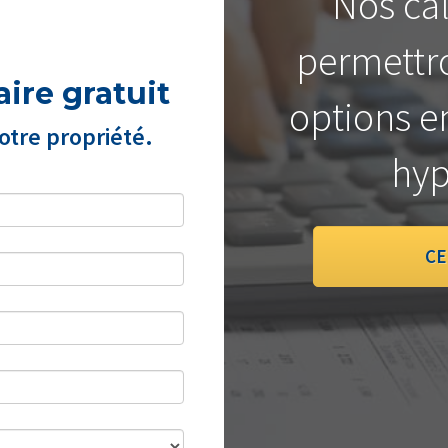
Nos cal
permettro
ire gratuit
options e
tre propriété.
hyp
CE