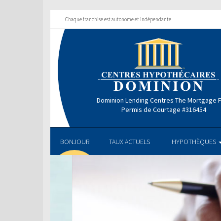
Chaque franchise est autonome et indépendante
Dominion Lending Centres The Mortgage 
Permis de Courtage #316454
BONJOUR
TAUX ACTUELS
HYPOTHÈQUES