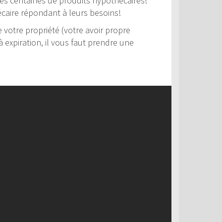
 des centaines de produits hypothécaires!
hécaire répondant à leurs besoins!
votre propriété (votre avoir propre
 expiration, il vous faut prendre une