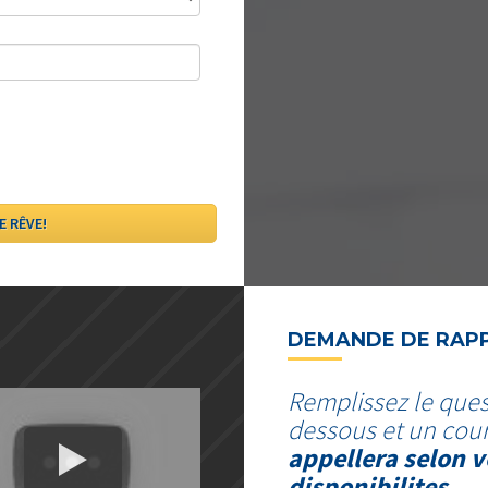
DEMANDE DE RAP
Remplissez le ques
dessous et un cour
appellera selon v
disponibilites.