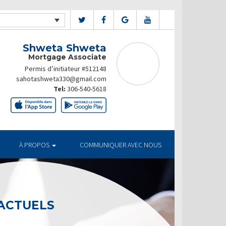
Shweta Shweta
Mortgage Associate
Permis d’initiateur #512148
sahotashweta330@gmail.com
Tel:
306-540-5618
À PROPOS
COMMUNIQUER AVEC NOUS
TUELS