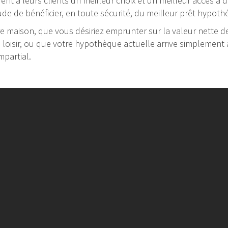
frent à leurs clients un meilleur choix et un meilleur accès à
ude de bénéficier, en toute sécurité, du meilleur prêt hypot
 maison, que vous désiriez emprunter sur la valeur nette de 
e loisir, ou que votre hypothèque actuelle arrive simplement à
mpartial.